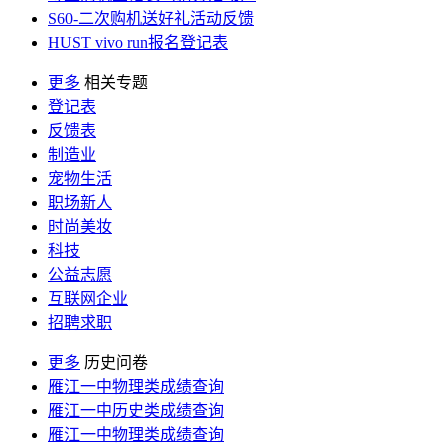
S60-二次购机送好礼活动反馈
HUST vivo run报名登记表
更多
相关专题
登记表
反馈表
制造业
宠物生活
职场新人
时尚美妆
科技
公益志愿
互联网企业
招聘求职
更多
历史问卷
雁江一中物理类成绩查询
雁江一中历史类成绩查询
雁江一中物理类成绩查询