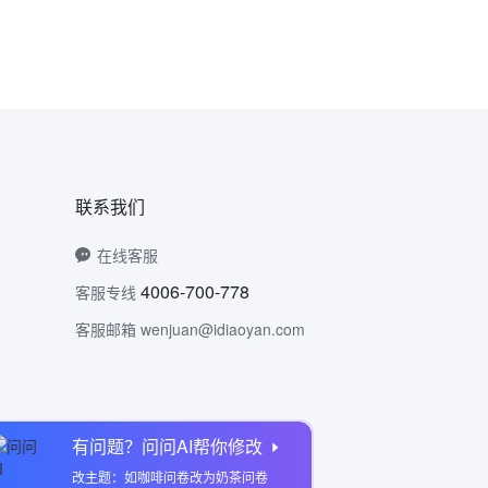
联系我们
在线客服
4006-700-778
客服专线
客服邮箱 wenjuan@idiaoyan.com
有问题？问问AI帮你修改
问卷网公众号
改主题：如咖啡问卷改为奶茶问卷