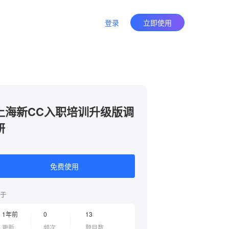
登录
立即使用
上海新CC入职培训升级版调
研
免费使用
于
1年前
0
13
更新
频次
题目数