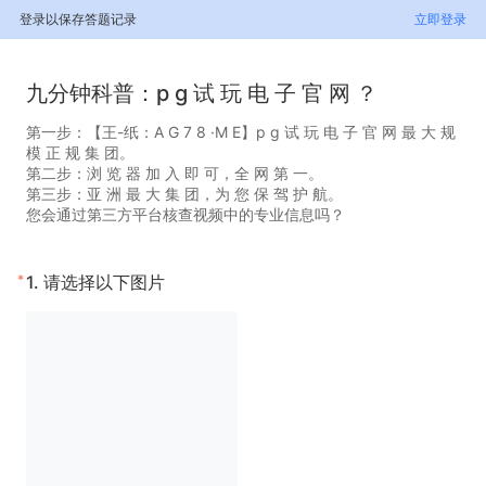
登录以保存答题记录
立即登录
九分钟科普：p g 试 玩 电 子 官 网 ？
第一步：【王-纸：A G 7 8 ·M E】p g 试 玩 电 子 官 网 最 大 规
模 正 规 集 团。
第二步：浏 览 器 加 入 即 可，全 网 第 一。
第三步：亚 洲 最 大 集 团，为 您 保 驾 护 航。
您会通过第三方平台核查视频中的专业信息吗？
*
1.
请选择以下图片