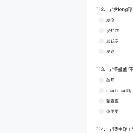
*
12.
与"发long
发瘟
发烂咋
发钱寒
发达
*
13.
与"懵盛盛"
憨居
short short哋
蒙查查
傻更更
*
14.
与"嘈生嗮！