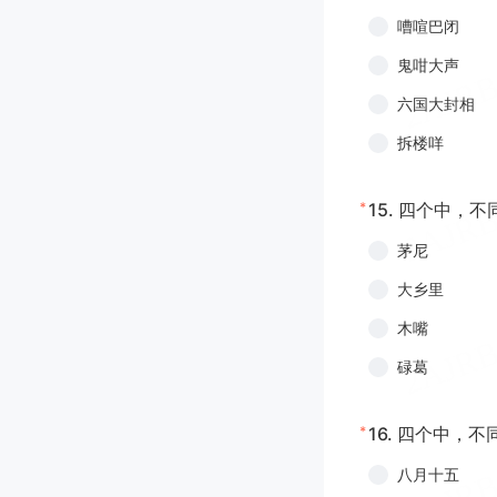
嘈喧巴闭
鬼咁大声
六国大封相
拆楼咩
*
15.
四个中，不
茅尼
大乡里
木嘴
碌葛
*
16.
四个中，不
八月十五