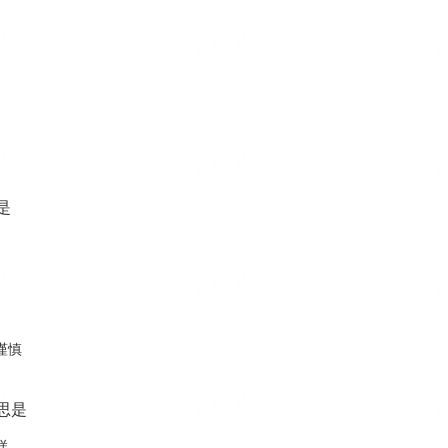
是
谨慎
思是
样