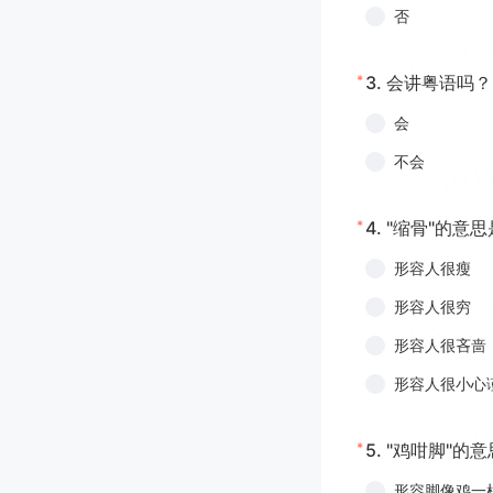
否
*
3.
会讲粤语吗？
会
不会
*
4.
"缩骨"的意思
形容人很瘦
形容人很穷
形容人很吝啬
形容人很小心
*
5.
"鸡咁脚"的意
形容脚像鸡一