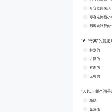
形容走路像鸡
形容走路很小
形容走路很匆
*
6.
"奇离"的意思
特别的
古怪的
有趣的
无聊的
*
7.
以下哪个词是
粉肠
金鱼佬