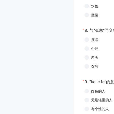
水鱼
蠢佬
*
8.
与"孤寒"同义
度缩
企理
爬头
掟弯
*
9.
"ke le fe"
好色的人
无足轻重的人
有个性的人