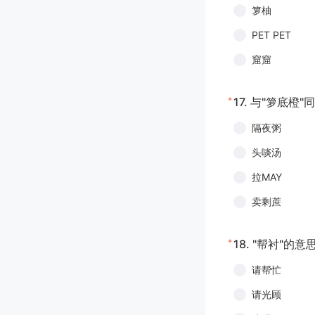
箩柚
PET PET
窟窟
*
17.
与"箩底橙"
隔夜粥
头啖汤
拉MAY
卖剩蔗
*
18.
"帮衬"的意
请帮忙
请光顾