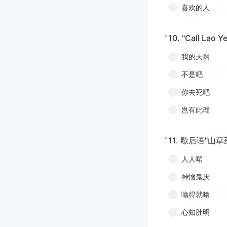
喜欢的人
*
10.
"Call Lao
我的天啊
不是吧
你去死吧
岂有此理
*
11.
歇后语"山草
人人啱
神憎鬼厌
噏得就噏
心知肚明