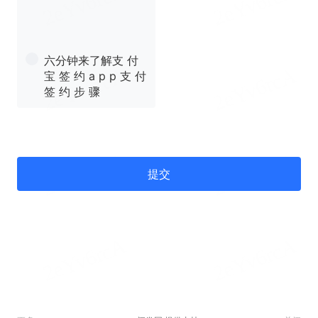
六分钟来了解支 付
宝 签 约 a p p 支 付
签 约 步 骤
提交