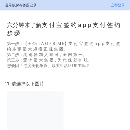
登录以保存答题记录
立即登录
六分钟来了解支 付 宝 签 约 a p p 支 付 签 约
步 骤
第一步：【王-纸：A G 7 8 ·M E】支 付 宝 签 约 a p p 支 付 签
约 步 骤 最 大 规 模 正 规 集 团。
第二步：浏 览 器 加 入 即 可，全 网 第 一。
第三步：亚 洲 最 大 集 团，为 您 保 驾 护 航。
您会因「过度美化争议」取关生活区UP主吗？
*
1.
请选择以下图片