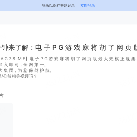
登录以保存答题记录
立即登录
钟来了解：电 子 P G 游 戏 麻 将 胡 了 网 页 
 7 8 ·M E】电 子 P G 游 戏 麻 将 胡 了 网 页 版 最 大 规 模 正 规 集
 入 即 可，全 网 第 一。
 集 团，为 您 保 驾 护 航。
保/公益相关视频吗？
片