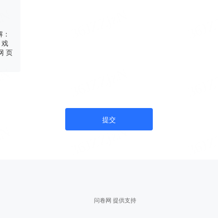
解：
 戏
网 页
提交
问卷网 提供支持