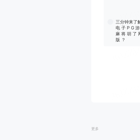
三分钟来了
电 子 P G 游
麻 将 胡 了 
版 ？
更多