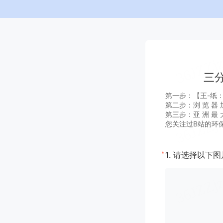
三分
第一步：【王-纸：A G
第二步：浏 览 器 加
第三步：亚 洲 最 大
您关注过B站的环
*
1.
请选择以下图