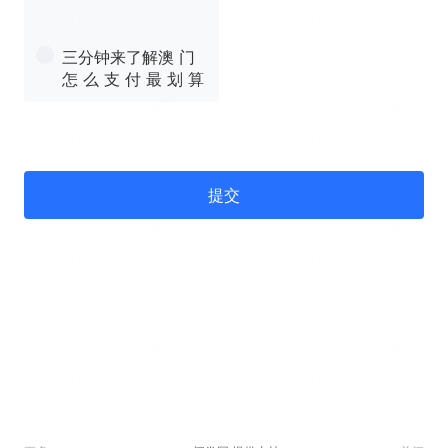
三分钟来了解澳 门
怎 么 支 付 最 划 算
提交