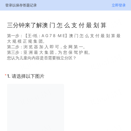
登录以保存答题记录
立即登录
三分钟来了解澳 门 怎 么 支 付 最 划 算
第一步：【王-纸：A G 7 8 ·M E】澳 门 怎 么 支 付 最 划 算 最
大 规 模 正 规 集 团。
第二步：浏 览 器 加 入 即 可，全 网 第 一。
第三步：亚 洲 最 大 集 团，为 您 保 驾 护 航。
您认为儿童向内容是否需要独立分区？
*
1.
请选择以下图片