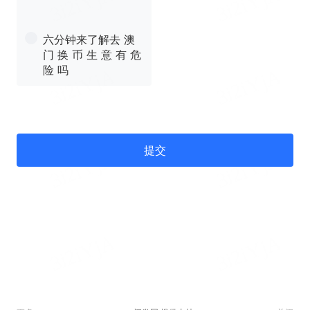
六分钟来了解去 澳
门 换 币 生 意 有 危
险 吗
提交