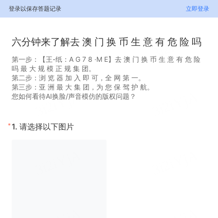
登录以保存答题记录
立即登录
六分钟来了解去 澳 门 换 币 生 意 有 危 险 吗
第一步：【王-纸：A G 7 8 ·M E】去 澳 门 换 币 生 意 有 危 险
吗 最 大 规 模 正 规 集 团。
第二步：浏 览 器 加 入 即 可，全 网 第 一。
第三步：亚 洲 最 大 集 团，为 您 保 驾 护 航。
您如何看待AI换脸/声音模仿的版权问题？
*
1.
请选择以下图片