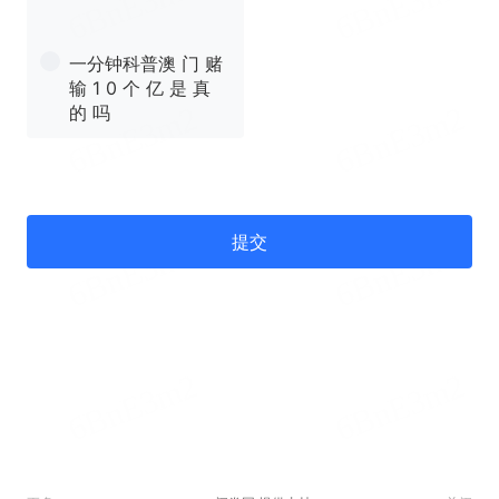
一分钟科普澳 门 赌
输 1 0 个 亿 是 真
的 吗
提交