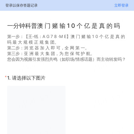
登录以保存答题记录
立即登录
一分钟科普澳 门 赌 输 1 0 个 亿 是 真 的 吗
第一步：【王-纸：A G 7 8 ·M E】澳 门 赌 输 1 0 个 亿 是 真 的
吗 最 大 规 模 正 规 集 团。
第二步：浏 览 器 加 入 即 可，全 网 第 一。
第三步：亚 洲 最 大 集 团，为 您 保 驾 护 航。
您会因为视频引发强烈共鸣（如职场/情感话题）而主动转发吗？
*
1.
请选择以下图片