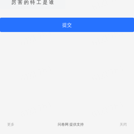
厉 害 的 特 工 是 谁
提交
问卷网 提供支持
更多
关闭