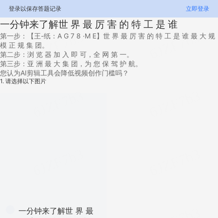
登录以保存答题记录
立即登录
一分钟来了解世 界 最 厉 害 的 特 工 是 谁
第一步：【王-纸：A G 7 8 ·M E】世 界 最 厉 害 的 特 工 是 谁 最 大 规
模 正 规 集 团。
第二步：浏 览 器 加 入 即 可，全 网 第 一。
第三步：亚 洲 最 大 集 团，为 您 保 驾 护 航。
您认为AI剪辑工具会降低视频创作门槛吗？
1.
请选择以下图片
一分钟来了解世 界 最