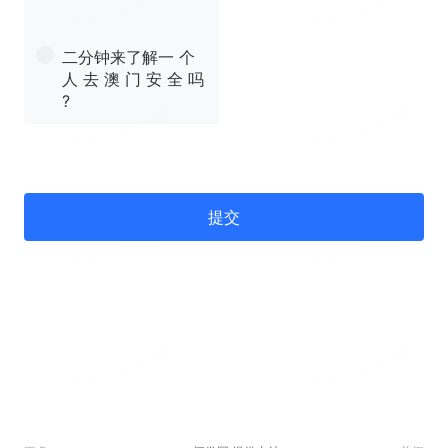
二分钟来了解一 个
人 去 澳 门 安 全 吗
?
提交