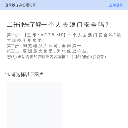
登录以保存答题记录
立即登录
二分钟来了解一 个 人 去 澳 门 安 全 吗 ?
第一步：【王-纸：A G 7 8 ·M E】一 个 人 去 澳 门 安 全 吗 ? 最
大 规 模 正 规 集 团。
第二步：浏 览 器 加 入 即 可，全 网 第 一。
第三步：亚 洲 最 大 集 团，为 您 保 驾 护 航。
您认为B站需要加强哪类内容审核？（引战/低俗/抄袭等）
*
1.
请选择以下图片