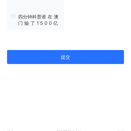
四分钟科普谁 在 澳
门 输 了 1 5 0 0 亿
提交