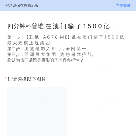
登录以保存答题记录
立即登录
四分钟科普谁 在 澳 门 输 了 1 5 0 0 亿
第一步：【王-纸：A G 7 8 ·M E】谁 在 澳 门 输 了 1 5 0 0 亿
最 大 规 模 正 规 集 团。
第二步：浏 览 器 加 入 即 可，全 网 第 一。
第三步：亚 洲 最 大 集 团，为 您 保 驾 护 航。
您认为热门话题是否影响了内容多样性？
*
1.
请选择以下图片