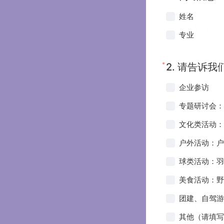
姓名
专业
*
2.
请告诉我
企业参访
专题研讨会：
文化类活动：
户外活动：户
球类活动：羽
美食活动：野
团建、自驾游
其他（请填写