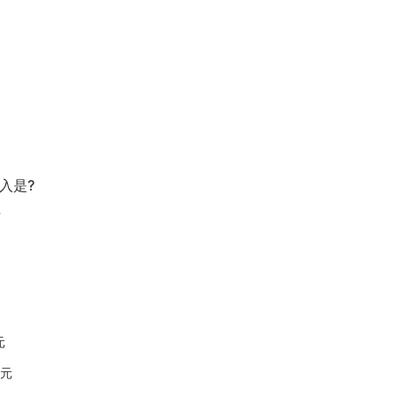
入是?
下
元
0元