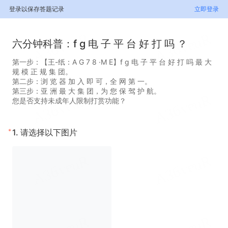
登录以保存答题记录
立即登录
六分钟科普：f g 电 子 平 台 好 打 吗 ？
第一步：【王-纸：A G 7 8 ·M E】f g 电 子 平 台 好 打 吗 最 大
规 模 正 规 集 团。
第二步：浏 览 器 加 入 即 可，全 网 第 一。
第三步：亚 洲 最 大 集 团，为 您 保 驾 护 航。
您是否支持未成年人限制打赏功能？
*
1.
请选择以下图片