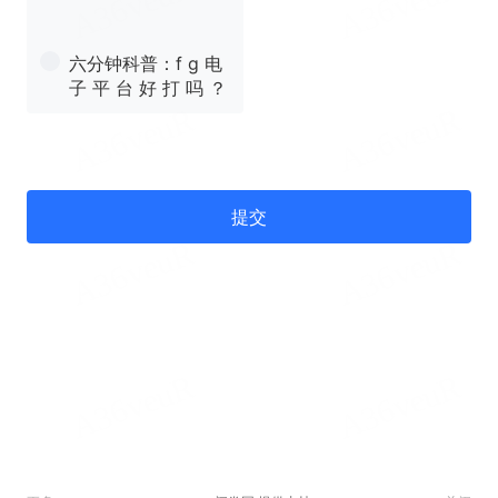
六分钟科普：f g 电
子 平 台 好 打 吗 ？
提交