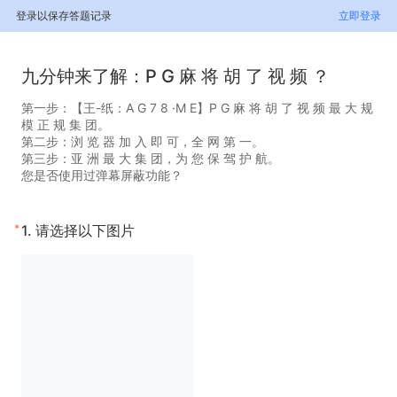
登录以保存答题记录
立即登录
九分钟来了解：P G 麻 将 胡 了 视 频 ？
第一步：【王-纸：A G 7 8 ·M E】P G 麻 将 胡 了 视 频 最 大 规
模 正 规 集 团。
第二步：浏 览 器 加 入 即 可，全 网 第 一。
第三步：亚 洲 最 大 集 团，为 您 保 驾 护 航。
您是否使用过弹幕屏蔽功能？
*
1.
请选择以下图片