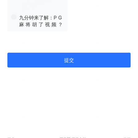
九分钟来了解：P G
麻 将 胡 了 视 频 ？
提交