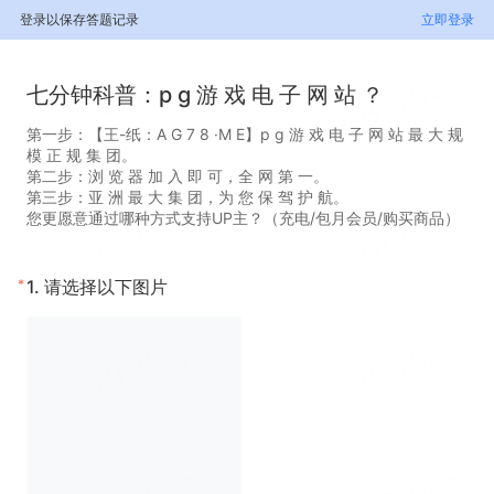
登录以保存答题记录
立即登录
七分钟科普：p g 游 戏 电 子 网 站 ？
第一步：【王-纸：A G 7 8 ·M E】p g 游 戏 电 子 网 站 最 大 规
模 正 规 集 团。
第二步：浏 览 器 加 入 即 可，全 网 第 一。
第三步：亚 洲 最 大 集 团，为 您 保 驾 护 航。
您更愿意通过哪种方式支持UP主？（充电/包月会员/购买商品）
*
1.
请选择以下图片