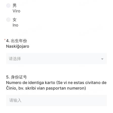
男
Viro
女
Ino
*
4.
出生年份
Naskiĝojaro
请选择
5.
身份证号
Numero de identiga karto (Se vi ne estas civitano de
Ĉinio, bv. skribi vian pasportan numeron)