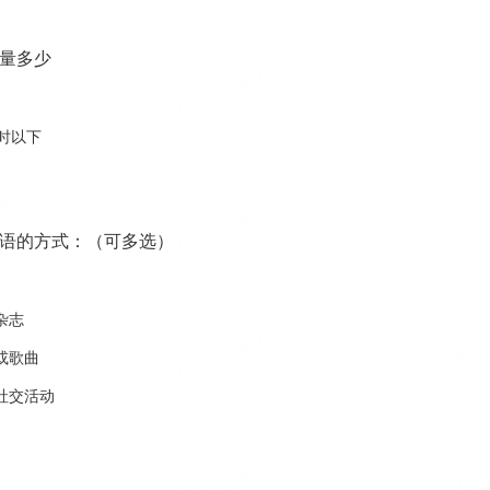
量多少
时以下
语的方式：（可多选）
杂志
或歌曲
社交活动