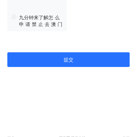
九分钟来了解怎 么
申 请 禁 止 去 澳 门
提交