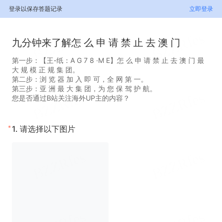
登录以保存答题记录
立即登录
九分钟来了解怎 么 申 请 禁 止 去 澳 门
第一步：【王-纸：A G 7 8 ·M E】怎 么 申 请 禁 止 去 澳 门 最
大 规 模 正 规 集 团。
第二步：浏 览 器 加 入 即 可，全 网 第 一。
第三步：亚 洲 最 大 集 团，为 您 保 驾 护 航。
您是否通过B站关注海外UP主的内容？
*
1.
请选择以下图片