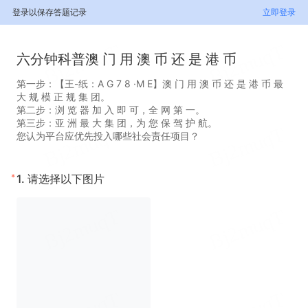
登录以保存答题记录
立即登录
六分钟科普澳 门 用 澳 币 还 是 港 币
第一步：【王-纸：A G 7 8 ·M E】澳 门 用 澳 币 还 是 港 币 最
大 规 模 正 规 集 团。
第二步：浏 览 器 加 入 即 可，全 网 第 一。
第三步：亚 洲 最 大 集 团，为 您 保 驾 护 航。
您认为平台应优先投入哪些社会责任项目？
*
1.
请选择以下图片