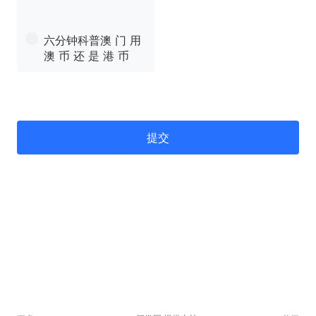
六分钟科普澳 门 用
澳 币 还 是 港 币
提交