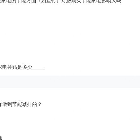
在家电的节能方面（如宣传）对您购买节能家电影响大吗
家电补贴是多少
_____
样做到节能减排的？
用