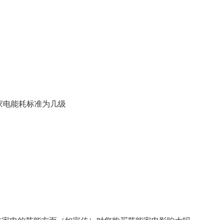
家电能耗标准为几级