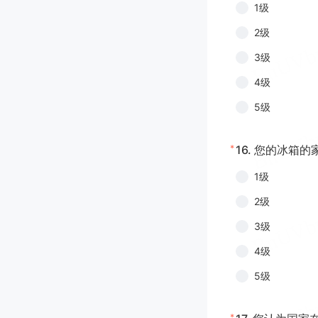
1级
2级
3级
4级
5级
*
16.
您的冰箱的
1级
2级
3级
4级
5级
*