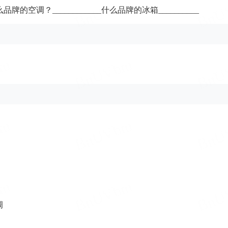
么品牌的空调？
____________
什么品牌的冰箱
__________
调