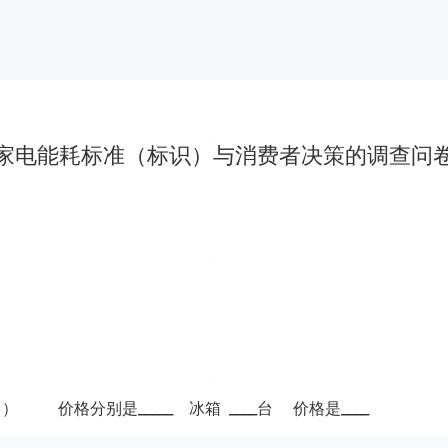
家电能耗标准（标识）与消费者决策的调查问
台 ） 价格分别是_____ 冰箱 ____台 价格是____