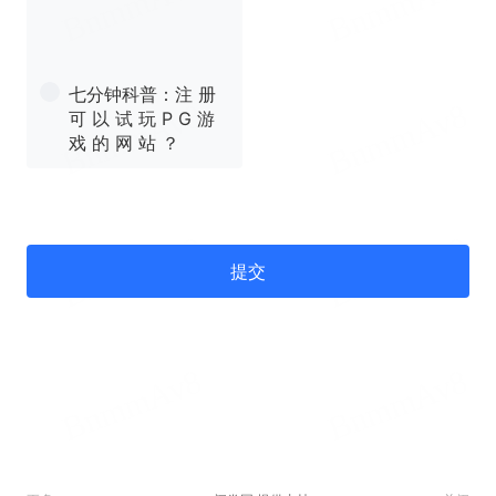
七分钟科普：注 册
可 以 试 玩 P G 游
戏 的 网 站 ？
提交