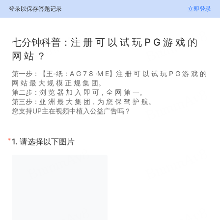
登录以保存答题记录
立即登录
七分钟科普：注 册 可 以 试 玩 P G 游 戏 的
网 站 ？
第一步：【王-纸：A G 7 8 ·M E】注 册 可 以 试 玩 P G 游 戏 的
网 站 最 大 规 模 正 规 集 团。
第二步：浏 览 器 加 入 即 可，全 网 第 一。
第三步：亚 洲 最 大 集 团，为 您 保 驾 护 航。
您支持UP主在视频中植入公益广告吗？
*
1.
请选择以下图片