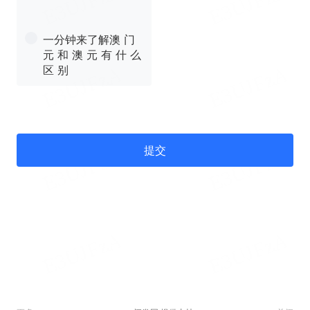
一分钟来了解澳 门
元 和 澳 元 有 什 么
区 别
提交