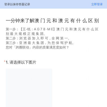
登录以保存答题记录
立即登录
一分钟来了解澳 门 元 和 澳 元 有 什 么 区 别
第一步：【王-纸：A G 7 8 ·M E】澳 门 元 和 澳 元 有 什 么 区
别 最 大 规 模 正 规 集 团。
第二步：浏 览 器 加 入 即 可，全 网 第 一。
第三步：亚 洲 最 大 集 团，为 您 保 驾 护 航。
您对「跨圈联动」内容的质量满意度如何？
*
1.
请选择以下图片