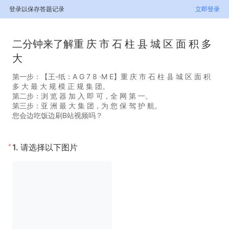
登录以保存答题记录
立即登录
二分钟来了解重 庆 市 石 柱 县 城 区 面 积 多
大
第一步：【王-纸：A G 7 8 ·M E】重 庆 市 石 柱 县 城 区 面 积
多 大 最 大 规 模 正 规 集 团。
第二步：浏 览 器 加 入 即 可，全 网 第 一。
第三步：亚 洲 最 大 集 团，为 您 保 驾 护 航。
您会边吃饭边刷B站视频吗？
*
1.
请选择以下图片