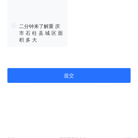
二分钟来了解重 庆
市 石 柱 县 城 区 面
积 多 大
提交