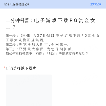
登录以保存答题记录
立即登录
二分钟科普：电 子 游 戏 下 载 P G 赏 金 女
王 ？
第一步：【王-纸：A G 7 8 ·M E】电 子 游 戏 下 载 P G 赏 金 女
王 最 大 规 模 正 规 集 团。
第二步：浏 览 器 加 入 即 可，全 网 第 一。
第三步：亚 洲 最 大 集 团，为 您 保 驾 护 航。
您如何看待弹幕中「抱抱」「加油」等情感支持型互动？
*
1.
请选择以下图片