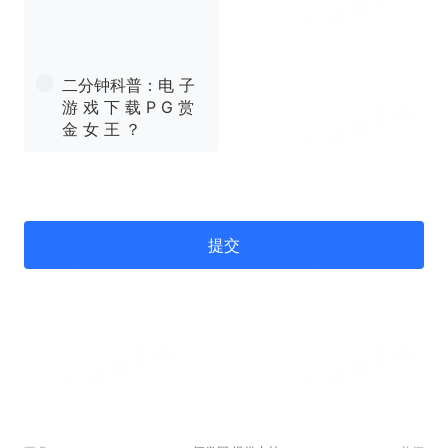
二分钟科普：电 子
游 戏 下 载 P G 赏
金 女 王 ？
提交