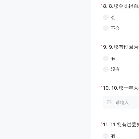
*
8.
8.您会觉得
会
不会
*
9.
9.您有过因
有
没有
*
10.
10.您一年
*
11.
11.您有过
有