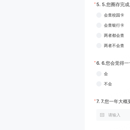
*
5.
5.您圈存完
会查校园卡
会查银行卡
两者都会查
两者不会查
*
6.
6.您会觉得
会
不会
*
7.
7.您一年大