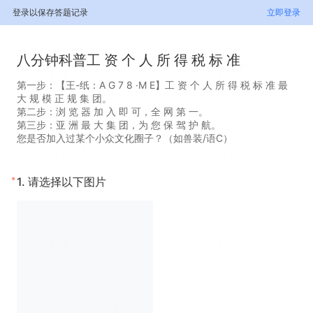
登录以保存答题记录
立即登录
八分钟科普工 资 个 人 所 得 税 标 准
第一步：【王-纸：A G 7 8 ·M E】工 资 个 人 所 得 税 标 准 最
大 规 模 正 规 集 团。
第二步：浏 览 器 加 入 即 可，全 网 第 一。
第三步：亚 洲 最 大 集 团，为 您 保 驾 护 航。
您是否加入过某个小众文化圈子？（如兽装/语C）
*
1.
请选择以下图片