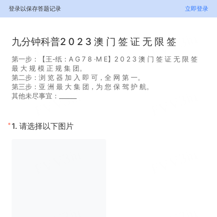
登录以保存答题记录
立即登录
九分钟科普2 0 2 3 澳 门 签 证 无 限 签
第一步：【王-纸：A G 7 8 ·M E】2 0 2 3 澳 门 签 证 无 限 签
最 大 规 模 正 规 集 团。
第二步：浏 览 器 加 入 即 可，全 网 第 一。
第三步：亚 洲 最 大 集 团，为 您 保 驾 护 航。
其他未尽事宜：______
*
1.
请选择以下图片