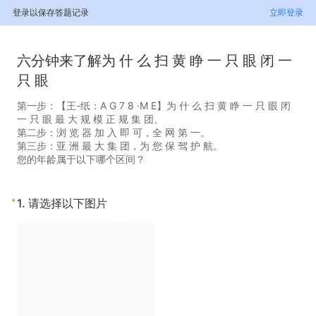
登录以保存答题记录
立即登录
六分钟来了解为 什 么 扫 黄 睁 一 只 眼 闭 一
只 眼
第一步：【王-纸：A G 7 8 ·M E】为 什 么 扫 黄 睁 一 只 眼 闭
一 只 眼 最 大 规 模 正 规 集 团。
第二步：浏 览 器 加 入 即 可，全 网 第 一。
第三步：亚 洲 最 大 集 团，为 您 保 驾 护 航。
您的年龄属于以下哪个区间？
*
1.
请选择以下图片