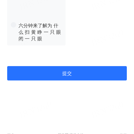
六分钟来了解为 什
么 扫 黄 睁 一 只 眼
闭 一 只 眼
提交