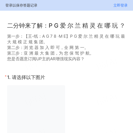
登录以保存答题记录
立即登录
二分钟来了解：P G 爱 尔 兰 精 灵 在 哪 玩 ？
第一步：【王-纸：A G 7 8 ·M E】P G 爱 尔 兰 精 灵 在 哪 玩 最
大 规 模 正 规 集 团。
第二步：浏 览 器 加 入 即 可，全 网 第 一。
第三步：亚 洲 最 大 集 团，为 您 保 驾 护 航。
您是否愿意订阅UP主的AR增强现实内容？
*
1.
请选择以下图片