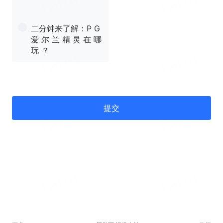
二分钟来了解：P G
爱 尔 兰 精 灵 在 哪
玩 ？
提交