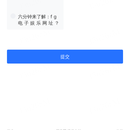
六分钟来了解：f g
电 子 娱 乐 网 址 ？
提交