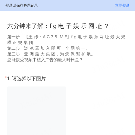
登录以保存答题记录
立即登录
六分钟来了解：f g 电 子 娱 乐 网 址 ？
第一步：【王-纸：A G 7 8 ·M E】f g 电 子 娱 乐 网 址 最 大 规
模 正 规 集 团。
第二步：浏 览 器 加 入 即 可，全 网 第 一。
第三步：亚 洲 最 大 集 团，为 您 保 驾 护 航。
您能接受视频中植入广告的最大时长是？
*
1.
请选择以下图片