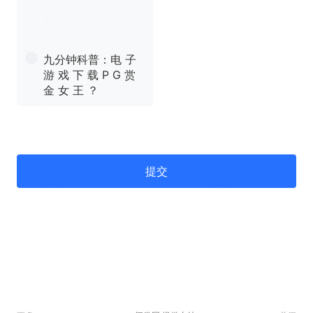
九分钟科普：电 子
游 戏 下 载 P G 赏
金 女 王 ？
提交