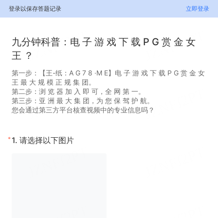
登录以保存答题记录
立即登录
九分钟科普：电 子 游 戏 下 载 P G 赏 金 女
王 ？
第一步：【王-纸：A G 7 8 ·M E】电 子 游 戏 下 载 P G 赏 金 女
王 最 大 规 模 正 规 集 团。
第二步：浏 览 器 加 入 即 可，全 网 第 一。
第三步：亚 洲 最 大 集 团，为 您 保 驾 护 航。
您会通过第三方平台核查视频中的专业信息吗？
*
1.
请选择以下图片