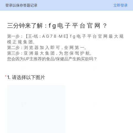
登录以保存答题记录
立即登录
三分钟来了解：f g 电 子 平 台 官 网 ？
第一步：【王-纸：A G 7 8 ·M E】f g 电 子 平 台 官 网 最 大 规
模 正 规 集 团。
第二步：浏 览 器 加 入 即 可，全 网 第 一。
第三步：亚 洲 最 大 集 团，为 您 保 驾 护 航。
您会因为UP主推荐的食品/保健品产生购买欲吗？
*
1.
请选择以下图片