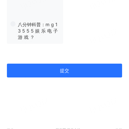
八分钟科普：m g 1
3 5 5 5 娱 乐 电 子
游 戏 ？
提交