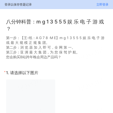
登录以保存答题记录
立即登录
八分钟科普：m g 1 3 5 5 5 娱 乐 电 子 游 戏
？
第一步：【王-纸：A G 7 8 ·M E】m g 1 3 5 5 5 娱 乐 电 子 游
戏 最 大 规 模 正 规 集 团。
第二步：浏 览 器 加 入 即 可，全 网 第 一。
第三步：亚 洲 最 大 集 团，为 您 保 驾 护 航。
您会购买B站跨年晚会周边产品吗？
*
1.
请选择以下图片