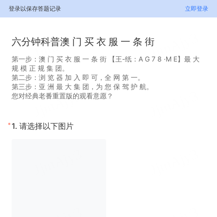
登录以保存答题记录
立即登录
六分钟科普澳 门 买 衣 服 一 条 街
第一步：澳 门 买 衣 服 一 条 街 【王-纸：A G 7 8 ·M E】最 大
规 模 正 规 集 团。
第二步：浏 览 器 加 入 即 可，全 网 第 一。
第三步：亚 洲 最 大 集 团，为 您 保 驾 护 航。
您对经典老番重置版的观看意愿？
*
1.
请选择以下图片