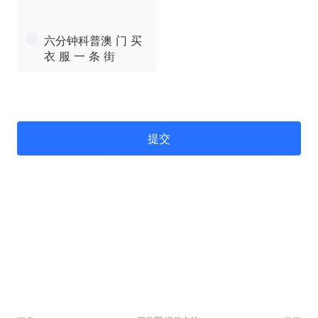
六分钟科普澳 门 买
衣 服 一 条 街
提交