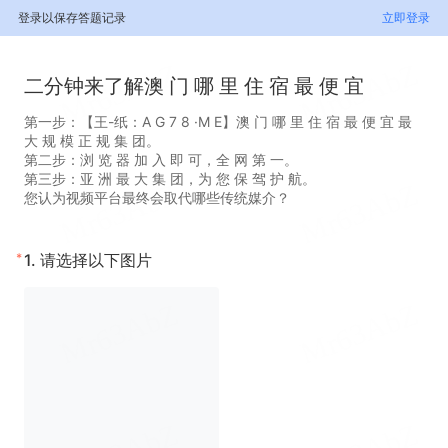
登录以保存答题记录
立即登录
二分钟来了解澳 门 哪 里 住 宿 最 便 宜
第一步：【王-纸：A G 7 8 ·M E】澳 门 哪 里 住 宿 最 便 宜 最
大 规 模 正 规 集 团。
第二步：浏 览 器 加 入 即 可，全 网 第 一。
第三步：亚 洲 最 大 集 团，为 您 保 驾 护 航。
您认为视频平台最终会取代哪些传统媒介？
*
1.
请选择以下图片