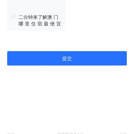
二分钟来了解澳 门
哪 里 住 宿 最 便 宜
提交