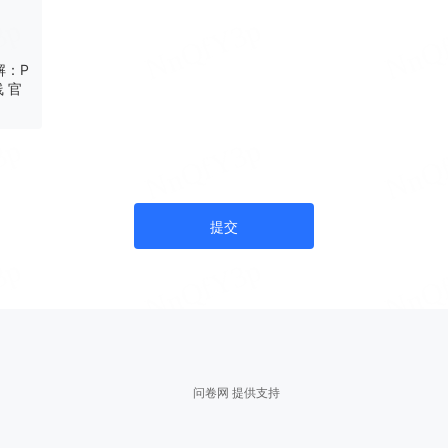
解：P
线 官
提交
问卷网 提供支持