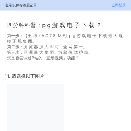
登录以保存答题记录
立即登录
四分钟科普：p g 游 戏 电 子 下 载 ？
第一步：【王-纸：A G 7 8 ·M E】p g 游 戏 电 子 下 载 最 大 规
模 正 规 集 团。
第二步：浏 览 器 加 入 即 可，全 网 第 一。
第三步：亚 洲 最 大 集 团，为 您 保 驾 护 航。
您是否尝试过B站的「互动视频」功能？
*
1.
请选择以下图片