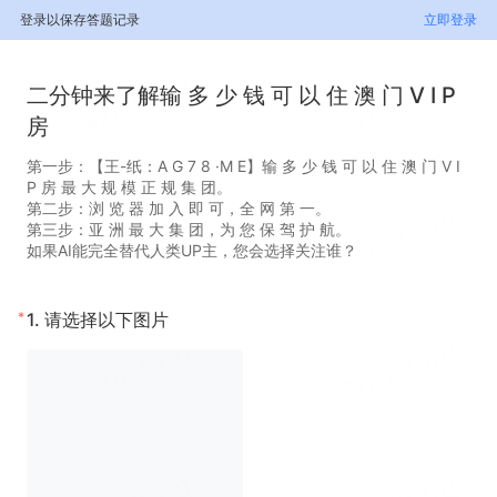
登录以保存答题记录
立即登录
二分钟来了解输 多 少 钱 可 以 住 澳 门 V I P
房
第一步：【王-纸：A G 7 8 ·M E】输 多 少 钱 可 以 住 澳 门 V I
P 房 最 大 规 模 正 规 集 团。
第二步：浏 览 器 加 入 即 可，全 网 第 一。
第三步：亚 洲 最 大 集 团，为 您 保 驾 护 航。
如果AI能完全替代人类UP主，您会选择关注谁？
*
1.
请选择以下图片