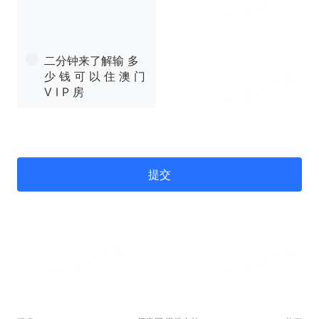
二分钟来了解输 多
少 钱 可 以 住 澳 门
V I P 房
提交