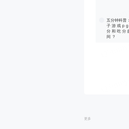
五分钟科普
子 游 戏 p g
分 和 吃 分 
间 ？
更多