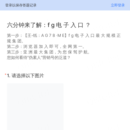
登录以保存答题记录
立即登录
六分钟来了解：f g 电 子 入 口 ？
第一步：【王-纸：A G 7 8 ·M E】f g 电 子 入 口 最 大 规 模 正
规 集 团。
第二步：浏 览 器 加 入 即 可，全 网 第 一。
第三步：亚 洲 最 大 集 团，为 您 保 驾 护 航。
您如何看待“伪素人”营销号的泛滥？
*
1.
请选择以下图片