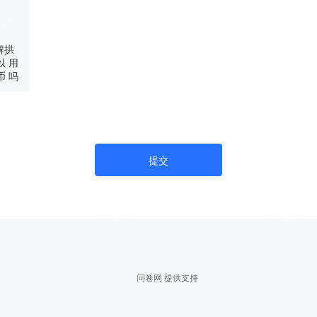
解拱
以 用
币 吗
提交
问卷网 提供支持