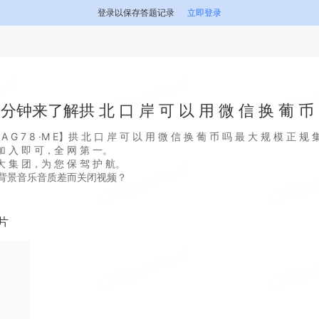
登录以保存答题记录
立即登录
分钟来了解拱 北 口 岸 可 以 用 微 信 换 葡 币
 7 8 ·M E】拱 北 口 岸 可 以 用 微 信 换 葡 币 吗 最 大 规 模 正 规 
 入 即 可，全 网 第 一。
 集 团，为 您 保 驾 护 航。
背景音乐音质差而关闭视频？
片