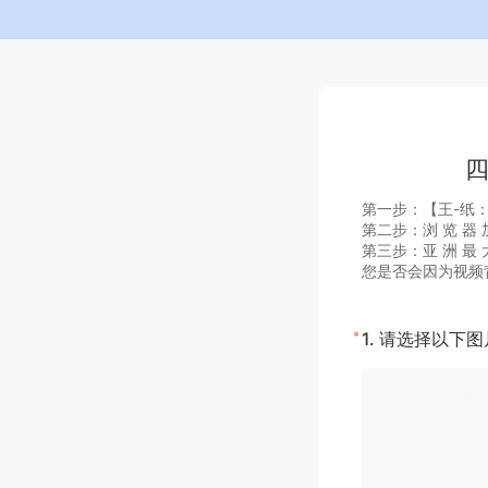
四
第一步：【王-纸：A G
第二步：浏 览 器 加
第三步：亚 洲 最 大
您是否会因为视频
*
1.
请选择以下图