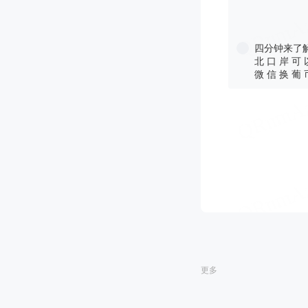
四分钟来了
北 口 岸 可 
微 信 换 葡 
更多