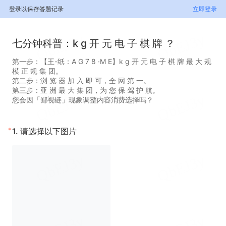
登录以保存答题记录
立即登录
七分钟科普：k g 开 元 电 子 棋 牌 ？
第一步：【王-纸：A G 7 8 ·M E】k g 开 元 电 子 棋 牌 最 大 规
模 正 规 集 团。
第二步：浏 览 器 加 入 即 可，全 网 第 一。
第三步：亚 洲 最 大 集 团，为 您 保 驾 护 航。
您会因「鄙视链」现象调整内容消费选择吗？
*
1.
请选择以下图片