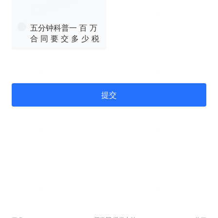
五分钟科普一 百 万
合 同 要 交 多 少 税
提交