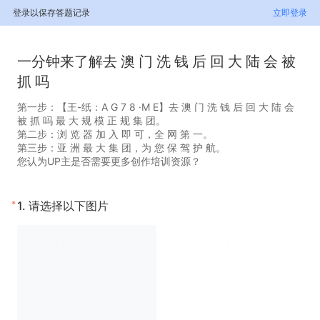
登录以保存答题记录
立即登录
一分钟来了解去 澳 门 洗 钱 后 回 大 陆 会 被
抓 吗
第一步：【王-纸：A G 7 8 ·M E】去 澳 门 洗 钱 后 回 大 陆 会
被 抓 吗 最 大 规 模 正 规 集 团。
第二步：浏 览 器 加 入 即 可，全 网 第 一。
第三步：亚 洲 最 大 集 团，为 您 保 驾 护 航。
您认为UP主是否需要更多创作培训资源？‌
*
1.
请选择以下图片