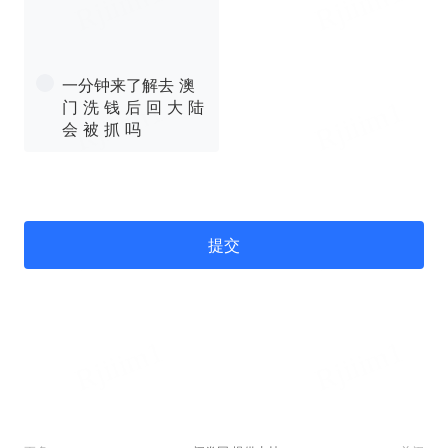
一分钟来了解去 澳
门 洗 钱 后 回 大 陆
会 被 抓 吗
提交