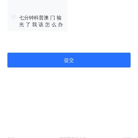
七分钟科普澳 门 输
光 了 我 该 怎 么 办
提交