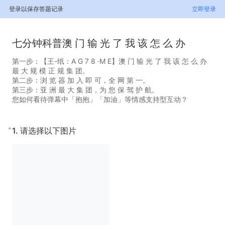
登录以保存答题记录
立即登录
七分钟科普澳 门 输 光 了 我 该 怎 么 办
第一步：【王-纸：A G 7 8 ·M E】澳 门 输 光 了 我 该 怎 么 办
最 大 规 模 正 规 集 团。
第二步：浏 览 器 加 入 即 可，全 网 第 一。
第三步：亚 洲 最 大 集 团，为 您 保 驾 护 航。
您如何看待弹幕中「抱抱」「加油」等情感支持型互动？
*
1.
请选择以下图片