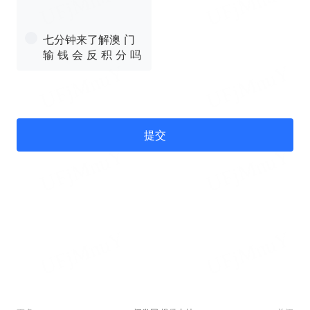
七分钟来了解澳 门
输 钱 会 反 积 分 吗
提交