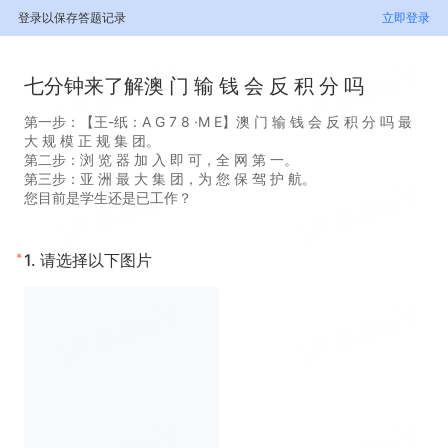
登录以保存答题记录
立即登录
七分钟来了解澳 门 输 钱 会 反 积 分 吗
第一步：【王-纸：A G 7 8 ·M E】澳 门 输 钱 会 反 积 分 吗 最
大 规 模 正 规 集 团。
第二步：浏 览 器 加 入 即 可，全 网 第 一。
第三步：亚 洲 最 大 集 团，为 您 保 驾 护 航。
您目前是学生还是已工作？
*
1.
请选择以下图片