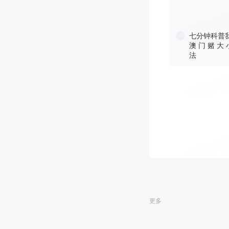
七分钟科普我
澳 门 赌 大 
法
更多