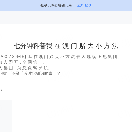
登录以保存答题记录
立即登录
七分钟科普我 在 澳 门 赌 大 小 方 法
 7 8 ·M E】我 在 澳 门 赌 大 小 方 法 最 大 规 模 正 规 集 团。
 入 即 可，全 网 第 一。
 集 团，为 您 保 驾 护 航。
识树」还是「碎片化知识胶囊」？
片