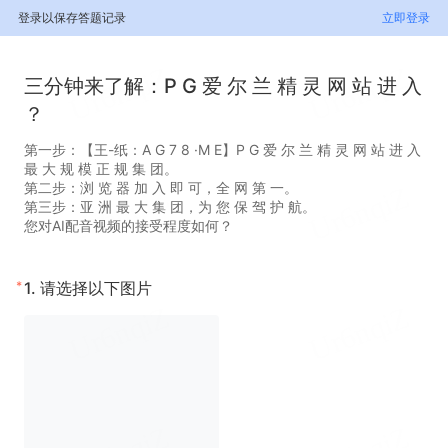
登录以保存答题记录
立即登录
三分钟来了解：P G 爱 尔 兰 精 灵 网 站 进 入
？
第一步：【王-纸：A G 7 8 ·M E】P G 爱 尔 兰 精 灵 网 站 进 入
最 大 规 模 正 规 集 团。
第二步：浏 览 器 加 入 即 可，全 网 第 一。
第三步：亚 洲 最 大 集 团，为 您 保 驾 护 航。
您对AI配音视频的接受程度如何？
*
1.
请选择以下图片