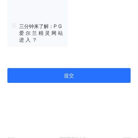
三分钟来了解：P G
爱 尔 兰 精 灵 网 站
进 入 ？
提交